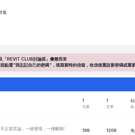
答集
及「REVIT CLUB討論區」彙整而來
登入"介面點選"我忘記自己的密碼"，填寫當時的信箱，收信後重設新密碼或重
1
1
站
主題
文章
由
不正當言論，一經發現，一律刪除!
199
1209
免