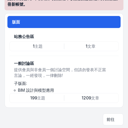
冊新帳號。
版面
站務公告區
1
主題
1
文章
一般討論區
提供會員與非會員一個討論空間，但請勿發表不正當
言論，一經發現，一律刪除!
子版面:
BIM 設計與模型應用
199
主題
1209
文章
前往