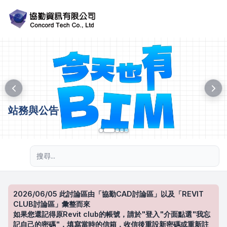
站務與公告
進階搜尋
2026/06/05 此討論區由「協勤CAD討論區」以及「REVIT
CLUB討論區」彙整而來
如果您還記得原Revit club的帳號，請於"登入"介面點選"我忘
記自己的密碼"，填寫當時的信箱，收信後重設新密碼或重新註