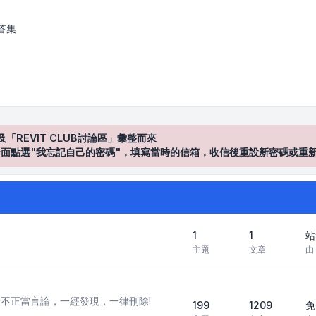
答集
及「REVIT CLUB討論區」彙整而來
登入"介面點選"我忘記自己的密碼"，填寫當時的信箱，收信後重設新密碼或重
1
1
站
主題
文章
由
不正當言論，一經發現，一律刪除!
199
1209
免