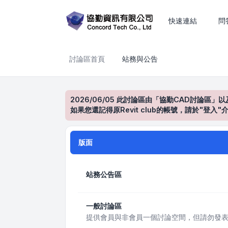
站務與公告
快速連結
問
討論區首頁
站務與公告
2026/06/05 此討論區由「協勤CAD討論區」以
如果您還記得原Revit club的帳號，請於"
版面
站務公告區
一般討論區
提供會員與非會員一個討論空間，但請勿發表