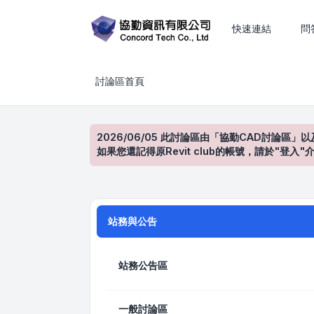
CAD、BIM、工程估算與建築設計技術討論
快速連結
問
討論區首頁
2026/06/05 此討論區由「協勤CAD討論區」以
如果您還記得原Revit club的帳號，請於"
站務與公告
站務公告區
一般討論區