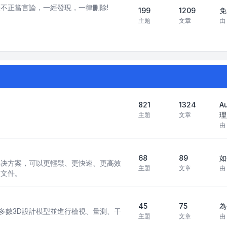
不正當言論，一經發現，一律刪除!
199
1209
免
主題
文章
由
821
1324
A
理
主題
文章
由
68
89
如
 CAD 解决方案，可以更輕鬆、更快速、更高效
主題
文章
由
 文件。
45
75
為
現行多數3D設計模型並進行檢視、量測、干
主題
文章
由