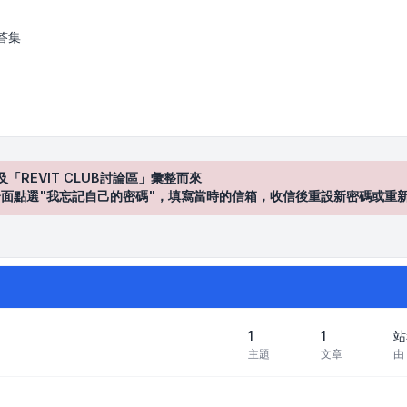
區
答集
及「REVIT CLUB討論區」彙整而來
登入"介面點選"我忘記自己的密碼"，填寫當時的信箱，收信後重設新密碼或重
1
1
站
主題
文章
由