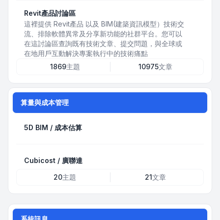
Revit產品討論區
這裡提供 Revit產品 以及 BIM(建築資訊模型）技術交
流、排除軟體異常及分享新功能的社群平台。您可以
在這討論區查詢既有技術文章、提交問題，與全球或
在地用戶互動解決專案執行中的技術痛點
1869
主題
10975
文章
算量與成本管理
5D BIM / 成本估算
Cubicost / 廣聯達
20
主題
21
文章
系統訊息