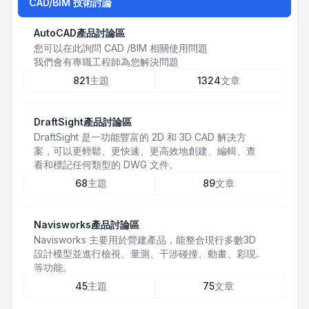
CAD/BIM 技術討論
AutoCAD產品討論區
您可以在此詢問 CAD /BIM 相關使用問題
我們會有專職工程師為您解決問題
821
主題
1324
文章
DraftSight產品討論區
DraftSight 是一功能豐富的 2D 和 3D CAD 解决方
案，可以更輕鬆、更快速、更高效地創建、編輯、查
看和標記任何類型的 DWG 文件。
68
主題
89
文章
Navisworks產品討論區
Navisworks 主要用於營建產品，能整合現行多數3D
設計模型並進行檢視、量測、干涉碰撞、動畫、彩現..
等功能。
45
主題
75
文章