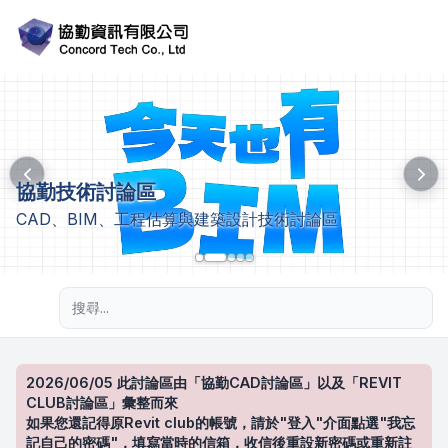
協勤技術討論區
CAD、BIM、工程估算與建築設計技術討論區
進階搜尋
2026/06/05 此討論區由「協勤CAD討論區」以及「REVIT
CLUB討論區」彙整而來
如果您還記得原Revit club的帳號，請於"登入"介面點選"我忘
記自己的密碼"，填寫當時的信箱，收信後重設新密碼或重新註