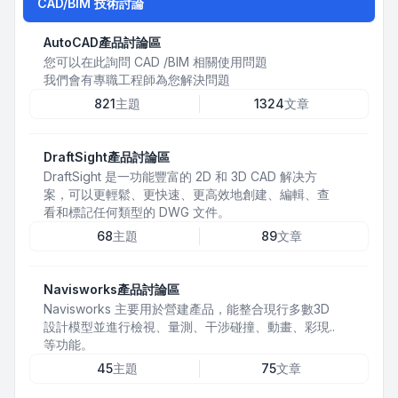
CAD/BIM 技術討論
AutoCAD產品討論區
您可以在此詢問 CAD /BIM 相關使用問題
我們會有專職工程師為您解決問題
821
主題
1324
文章
DraftSight產品討論區
DraftSight 是一功能豐富的 2D 和 3D CAD 解决方
案，可以更輕鬆、更快速、更高效地創建、編輯、查
看和標記任何類型的 DWG 文件。
68
主題
89
文章
Navisworks產品討論區
Navisworks 主要用於營建產品，能整合現行多數3D
設計模型並進行檢視、量測、干涉碰撞、動畫、彩現..
等功能。
45
主題
75
文章