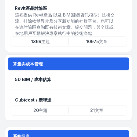
Revit產品討論區
這裡提供 Revit產品 以及 BIM(建築資訊模型）技術交
流、排除軟體異常及分享新功能的社群平台。您可以
在這討論區查詢既有技術文章、提交問題，與全球或
在地用戶互動解決專案執行中的技術痛點
1869
主題
10975
文章
算量與成本管理
5D BIM / 成本估算
Cubicost / 廣聯達
20
主題
21
文章
系統訊息