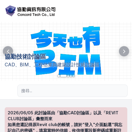
協勤技術討論區
CAD、BIM、工程估算與建築設計技術討論區
進階搜尋
2026/06/05 此討論區由「協勤CAD討論區」以及「REVIT
CLUB討論區」彙整而來
如果您還記得原Revit club的帳號，請於"登入"介面點選"我忘
記自己的密碼"，填寫當時的信箱，收信後重設新密碼或重新註