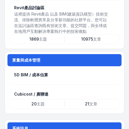
Revit產品討論區
這裡提供 Revit產品 以及 BIM(建築資訊模型）技術交
流、排除軟體異常及分享新功能的社群平台。您可以
在這討論區查詢既有技術文章、提交問題，與全球或
在地用戶互動解決專案執行中的技術痛點
1869
主題
10975
文章
算量與成本管理
5D BIM / 成本估算
Cubicost / 廣聯達
20
主題
21
文章
系統訊息