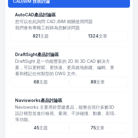
CAD/BIM 技術討論
AutoCAD產品討論區
您可以在此詢問 CAD /BIM 相關使用問題
我們會有專職工程師為您解決問題
821
主題
1324
文章
DraftSight產品討論區
DraftSight 是一功能豐富的 2D 和 3D CAD 解决方
案，可以更輕鬆、更快速、更高效地創建、編輯、查
看和標記任何類型的 DWG 文件。
68
主題
89
文章
Navisworks產品討論區
Navisworks 主要用於營建產品，能整合現行多數3D
設計模型並進行檢視、量測、干涉碰撞、動畫、彩現..
等功能。
45
主題
75
文章