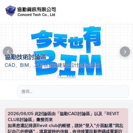
協勤技術討論區
CAD、BIM、工程估算與建築設計技術討論區
進階搜尋
2026/06/05 此討論區由「協勤CAD討論區」以及「REVIT
CLUB討論區」彙整而來
如果您還記得原Revit club的帳號，請於"登入"介面點選"我忘
記自己的密碼"，填寫當時的信箱，收信後重設新密碼或重新註