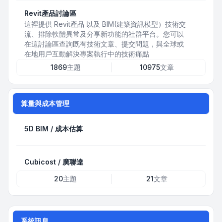
Revit產品討論區
這裡提供 Revit產品 以及 BIM(建築資訊模型）技術交
流、排除軟體異常及分享新功能的社群平台。您可以
在這討論區查詢既有技術文章、提交問題，與全球或
在地用戶互動解決專案執行中的技術痛點
1869
主題
10975
文章
算量與成本管理
5D BIM / 成本估算
Cubicost / 廣聯達
20
主題
21
文章
系統訊息