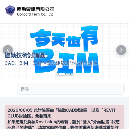
協勤技術討論區
CAD、BIM、工程估算與建築設計技術討論區
進階搜尋
2026/06/05 此討論區由「協勤CAD討論區」以及「REVIT
CLUB討論區」彙整而來
如果您還記得原Revit club的帳號，請於"登入"介面點選"我忘
記自己的密碼"，填寫當時的信箱，收信後重設新密碼或重新註