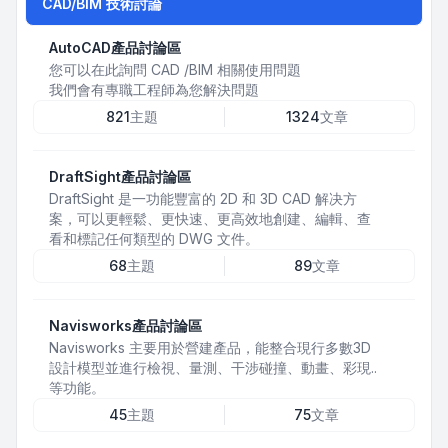
CAD/BIM 技術討論
AutoCAD產品討論區
您可以在此詢問 CAD /BIM 相關使用問題
我們會有專職工程師為您解決問題
821
主題
1324
文章
DraftSight產品討論區
DraftSight 是一功能豐富的 2D 和 3D CAD 解决方
案，可以更輕鬆、更快速、更高效地創建、編輯、查
看和標記任何類型的 DWG 文件。
68
主題
89
文章
Navisworks產品討論區
Navisworks 主要用於營建產品，能整合現行多數3D
設計模型並進行檢視、量測、干涉碰撞、動畫、彩現..
等功能。
45
主題
75
文章