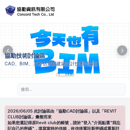
協勤技術討論區
CAD、BIM、工程估算與建築設計技術討論區
進階搜尋
2026/06/05 此討論區由「協勤CAD討論區」以及「REVIT
CLUB討論區」彙整而來
如果您還記得原Revit club的帳號，請於"登入"介面點選"我忘
記自己的密碼"，填寫當時的信箱，收信後重設新密碼或重新註