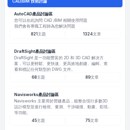
CAD/BIM 技術討論
AutoCAD產品討論區
您可以在此詢問 CAD /BIM 相關使用問題
我們會有專職工程師為您解決問題
821
主題
1324
文章
DraftSight產品討論區
DraftSight 是一功能豐富的 2D 和 3D CAD 解决方
案，可以更輕鬆、更快速、更高效地創建、編輯、查
看和標記任何類型的 DWG 文件。
68
主題
89
文章
Navisworks產品討論區
Navisworks 主要用於營建產品，能整合現行多數3D
設計模型並進行檢視、量測、干涉碰撞、動畫、彩現..
等功能。
45
主題
75
文章