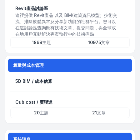
Revit產品討論區
這裡提供 Revit產品 以及 BIM(建築資訊模型）技術交
流、排除軟體異常及分享新功能的社群平台。您可以
在這討論區查詢既有技術文章、提交問題，與全球或
在地用戶互動解決專案執行中的技術痛點
1869
主題
10975
文章
算量與成本管理
5D BIM / 成本估算
Cubicost / 廣聯達
20
主題
21
文章
系統訊息