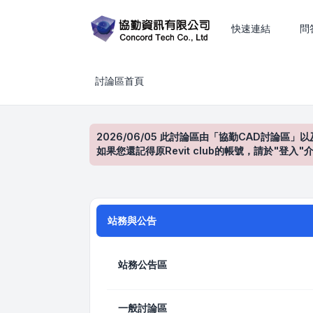
CAD、BIM、工程估算與建築設計技術討論
快速連結
問
討論區首頁
2026/06/05 此討論區由「協勤CAD討論區」以
如果您還記得原Revit club的帳號，請於"
站務與公告
站務公告區
一般討論區