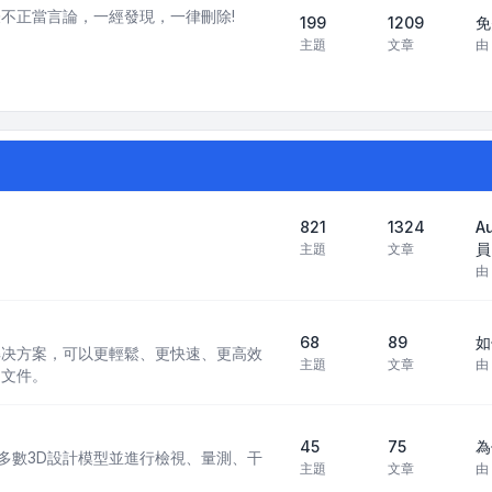
不正當言論，一經發現，一律刪除!
199
1209
免
主題
文章
由
821
1324
A
員
主題
文章
由
68
89
如
 CAD 解决方案，可以更輕鬆、更快速、更高效
主題
文章
由
 文件。
45
75
為
現行多數3D設計模型並進行檢視、量測、干
主題
文章
由