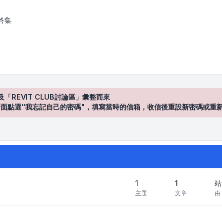
區
答集
及「REVIT CLUB討論區」彙整而來
登入"介面點選"我忘記自己的密碼"，填寫當時的信箱，收信後重設新密碼或重
1
1
站
主題
文章
由