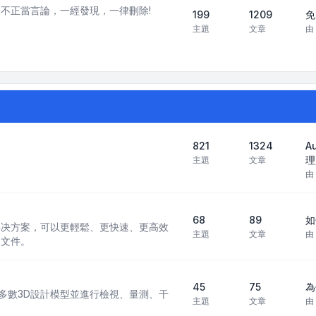
不正當言論，一經發現，一律刪除!
199
1209
免
主題
文章
由
821
1324
A
理
主題
文章
由
68
89
如
 CAD 解决方案，可以更輕鬆、更快速、更高效
主題
文章
由
 文件。
45
75
為
現行多數3D設計模型並進行檢視、量測、干
主題
文章
由