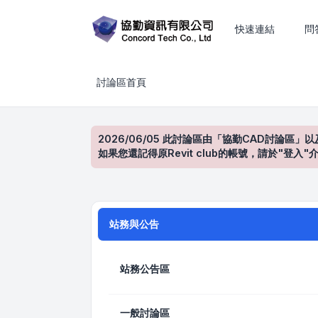
CAD、BIM、工程估算與建築設計技術討論
快速連結
問
討論區首頁
2026/06/05 此討論區由「協勤CAD討論區」以
如果您還記得原Revit club的帳號，請於"
站務與公告
站務公告區
一般討論區