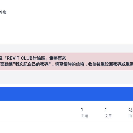
區
答集
及「REVIT CLUB討論區」彙整而來
登入"介面點選"我忘記自己的密碼"，填寫當時的信箱，收信後重設新密碼或重
1
1
站
主題
文章
由