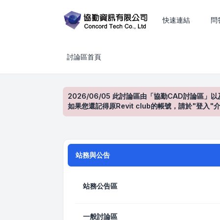
CAD、BIM、工程估算與建築設計技術討論
快速連結
問
討論區首頁
2026/06/05 此討論區由「協勤CAD討論區」以
如果您還記得原Revit club的帳號，請於"
站務與公告
站務公告區
一般討論區