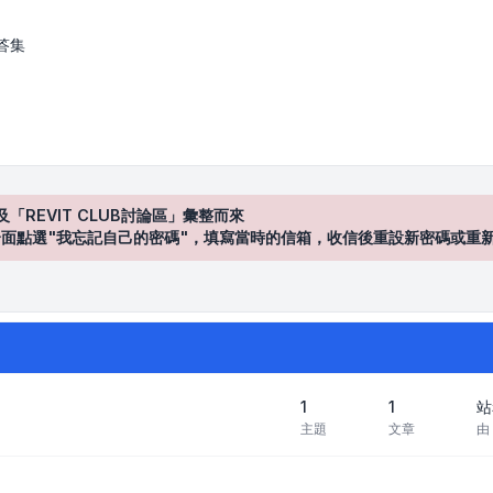
區
答集
及「REVIT CLUB討論區」彙整而來
登入"介面點選"我忘記自己的密碼"，填寫當時的信箱，收信後重設新密碼或重
1
1
站
主題
文章
由