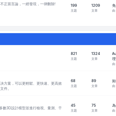
不正當言論，一經發現，一律刪除!
199
1209
免
主題
文章
由
821
1324
A
理
主題
文章
由
68
89
如
 CAD 解决方案，可以更輕鬆、更快速、更高效
主題
文章
由
 文件。
45
75
為
現行多數3D設計模型並進行檢視、量測、干
主題
文章
由