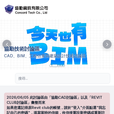
協勤技術討論區
CAD、BIM、工程估算與建築設計技術討論區
進階搜尋
2026/06/05 此討論區由「協勤CAD討論區」以及「REVIT
CLUB討論區」彙整而來
如果您還記得原Revit club的帳號，請於"登入"介面點選"我忘
記自己的密碼"，填寫當時的信箱，收信後重設新密碼或重新註