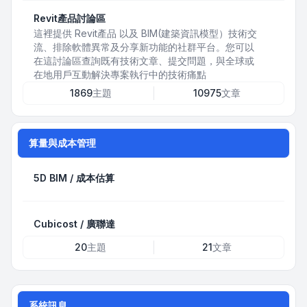
Revit產品討論區
這裡提供 Revit產品 以及 BIM(建築資訊模型）技術交
流、排除軟體異常及分享新功能的社群平台。您可以
在這討論區查詢既有技術文章、提交問題，與全球或
在地用戶互動解決專案執行中的技術痛點
1869
主題
10975
文章
算量與成本管理
5D BIM / 成本估算
Cubicost / 廣聯達
20
主題
21
文章
系統訊息