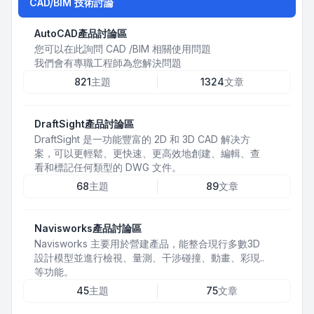
CAD/BIM 技術討論
AutoCAD產品討論區
您可以在此詢問 CAD /BIM 相關使用問題
我們會有專職工程師為您解決問題
821
主題
1324
文章
DraftSight產品討論區
DraftSight 是一功能豐富的 2D 和 3D CAD 解决方
案，可以更輕鬆、更快速、更高效地創建、編輯、查
看和標記任何類型的 DWG 文件。
68
主題
89
文章
Navisworks產品討論區
Navisworks 主要用於營建產品，能整合現行多數3D
設計模型並進行檢視、量測、干涉碰撞、動畫、彩現..
等功能。
45
主題
75
文章