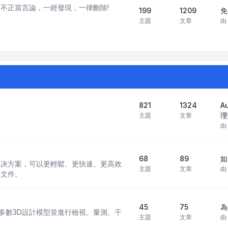
不正當言論，一經發現，一律刪除!
199
1209
免
主題
文章
由
821
1324
A
理
主題
文章
由
68
89
如
 CAD 解决方案，可以更輕鬆、更快速、更高效
主題
文章
由
 文件。
45
75
為
現行多數3D設計模型並進行檢視、量測、干
主題
文章
由