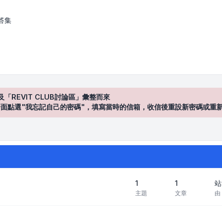
區
答集
及「REVIT CLUB討論區」彙整而來
登入"介面點選"我忘記自己的密碼"，填寫當時的信箱，收信後重設新密碼或重
1
1
站
主題
文章
由