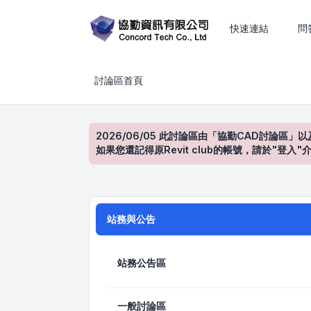
CAD、BIM、工程估算與建築設計技術討論
快速連結
問
討論區首頁
2026/06/05 此討論區由「協勤CAD討論區」以
如果您還記得原Revit club的帳號，請於"
站務與公告
站務公告區
一般討論區