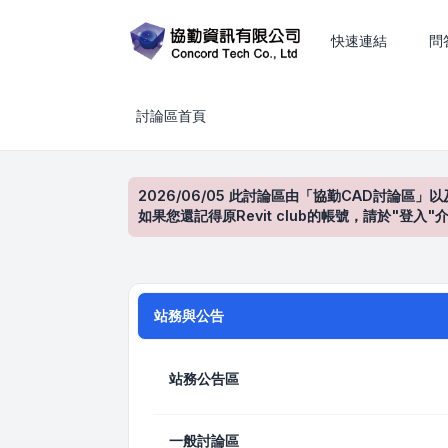
CAD、BIM、工程估算與建築設計技術討論
快速連結
問
討論區首頁
2026/06/05 此討論區由「協勤CAD討論區」以
如果您還記得原Revit club的帳號，請於"
站務與公告
站務公告區
一般討論區