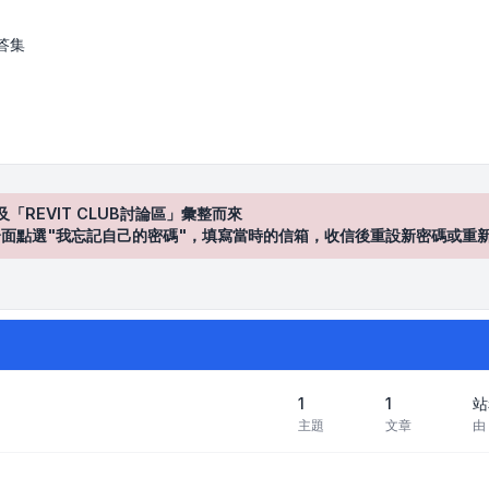
區
答集
及「REVIT CLUB討論區」彙整而來
登入"介面點選"我忘記自己的密碼"，填寫當時的信箱，收信後重設新密碼或重
1
1
站
主題
文章
由