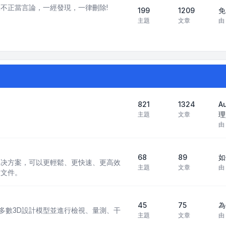
不正當言論，一經發現，一律刪除!
199
1209
免
主題
文章
由
821
1324
A
理
主題
文章
由
68
89
如
 CAD 解决方案，可以更輕鬆、更快速、更高效
主題
文章
由
 文件。
45
75
為
現行多數3D設計模型並進行檢視、量測、干
主題
文章
由