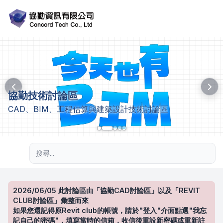
協勤技術討論區
CAD、BIM、工程估算與建築設計技術討論區
進階搜尋
2026/06/05 此討論區由「協勤CAD討論區」以及「REVIT
CLUB討論區」彙整而來
如果您還記得原Revit club的帳號，請於"登入"介面點選"我忘
記自己的密碼"，填寫當時的信箱，收信後重設新密碼或重新註