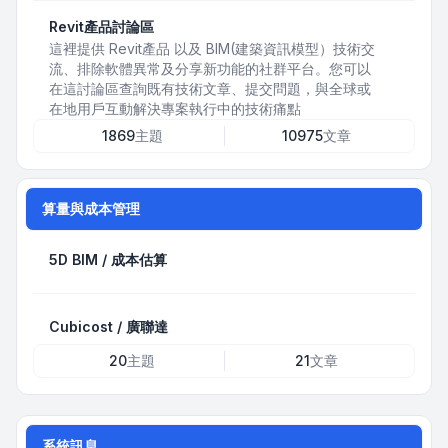
Revit產品討論區
這裡提供 Revit產品 以及 BIM(建築資訊模型）技術交
流、排除軟體異常及分享新功能的社群平台。您可以
在這討論區查詢既有技術文章、提交問題，與全球或
在地用戶互動解決專案執行中的技術痛點
1869
主題
10975
文章
算量與成本管理
5D BIM / 成本估算
Cubicost / 廣聯達
20
主題
21
文章
系統訊息