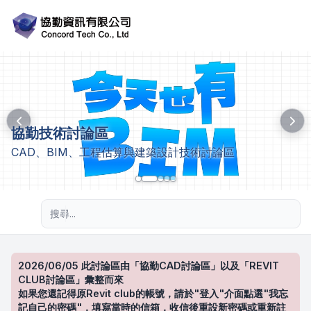
協勤技術討論區
CAD、BIM、工程估算與建築設計技術討論區
進階搜尋
2026/06/05 此討論區由「協勤CAD討論區」以及「REVIT
CLUB討論區」彙整而來
如果您還記得原Revit club的帳號，請於"登入"介面點選"我忘
記自己的密碼"，填寫當時的信箱，收信後重設新密碼或重新註