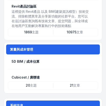
Revit產品討論區
這裡提供 Revit產品 以及 BIM(建築資訊模型）技術交
流、排除軟體異常及分享新功能的社群平台。您可以
在這討論區查詢既有技術文章、提交問題，與全球或
在地用戶互動解決專案執行中的技術痛點
1869
主題
10975
文章
算量與成本管理
5D BIM / 成本估算
Cubicost / 廣聯達
20
主題
21
文章
系統訊息