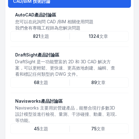
CAD/BIM 技術討論
AutoCAD產品討論區
您可以在此詢問 CAD /BIM 相關使用問題
我們會有專職工程師為您解決問題
821
主題
1324
文章
DraftSight產品討論區
DraftSight 是一功能豐富的 2D 和 3D CAD 解决方
案，可以更輕鬆、更快速、更高效地創建、編輯、查
看和標記任何類型的 DWG 文件。
68
主題
89
文章
Navisworks產品討論區
Navisworks 主要用於營建產品，能整合現行多數3D
設計模型並進行檢視、量測、干涉碰撞、動畫、彩現..
等功能。
45
主題
75
文章