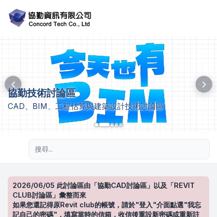
協勤技術討論區
CAD、BIM、工程估算與建築設計技術討論區
進階搜尋
2026/06/05 此討論區由「協勤CAD討論區」以及「REVIT
CLUB討論區」彙整而來
如果您還記得原Revit club的帳號，請於"登入"介面點選"我忘
記自己的密碼"，填寫當時的信箱，收信後重設新密碼或重新註