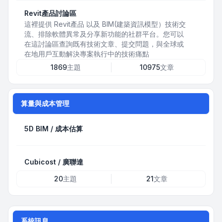
Revit產品討論區
這裡提供 Revit產品 以及 BIM(建築資訊模型）技術交
流、排除軟體異常及分享新功能的社群平台。您可以
在這討論區查詢既有技術文章、提交問題，與全球或
在地用戶互動解決專案執行中的技術痛點
1869
主題
10975
文章
算量與成本管理
5D BIM / 成本估算
Cubicost / 廣聯達
20
主題
21
文章
系統訊息