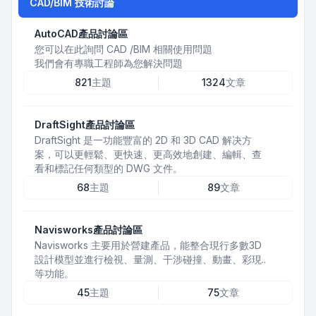
CAD/BIM 技術討論
AutoCAD產品討論區
您可以在此詢問 CAD /BIM 相關使用問題
我們會有專職工程師為您解決問題
821
主題
1324
文章
DraftSight產品討論區
DraftSight 是一功能豐富的 2D 和 3D CAD 解决方
案，可以更輕鬆、更快速、更高效地創建、編輯、查
看和標記任何類型的 DWG 文件。
68
主題
89
文章
Navisworks產品討論區
Navisworks 主要用於營建產品，能整合現行多數3D
設計模型並進行檢視、量測、干涉碰撞、動畫、彩現..
等功能。
45
主題
75
文章