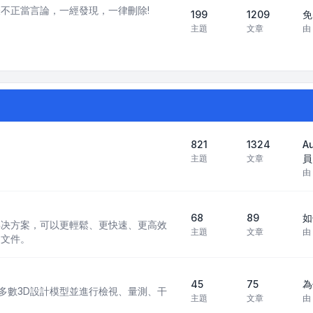
不正當言論，一經發現，一律刪除!
199
1209
免
主題
文章
由
821
1324
A
員
主題
文章
由
68
89
如
 CAD 解决方案，可以更輕鬆、更快速、更高效
主題
文章
由
 文件。
45
75
為
現行多數3D設計模型並進行檢視、量測、干
主題
文章
由