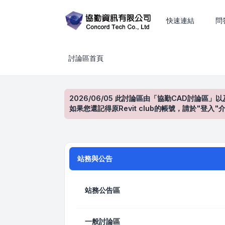
CAD、BIM、工程估算與建築設計技術討論
快速連結
問
討論區首頁
2026/06/05 此討論區由「協勤CAD討論區」以
如果您還記得原Revit club的帳號，請於"
站務與公告
站務公告區
一般討論區