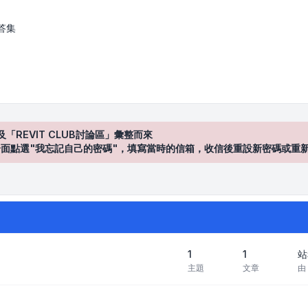
區
答集
及「REVIT CLUB討論區」彙整而來
登入"介面點選"我忘記自己的密碼"，填寫當時的信箱，收信後重設新密碼或重
1
1
站
主題
文章
由