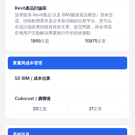
Revit產品討論區
這裡提供 Revit產品 以及 BIM(建築資訊模型）技術交
流、排除軟體異常及分享新功能的社群平台。您可以
在這討論區查詢既有技術文章、提交問題，與全球或
在地用戶互動解決專案執行中的技術痛點
1869
主題
10975
文章
算量與成本管理
5D BIM / 成本估算
Cubicost / 廣聯達
20
主題
21
文章
系統訊息