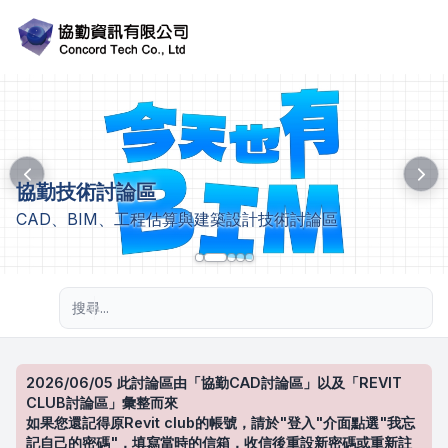
協勤技術討論區
CAD、BIM、工程估算與建築設計技術討論區
進階搜尋
2026/06/05 此討論區由「協勤CAD討論區」以及「REVIT
CLUB討論區」彙整而來
如果您還記得原Revit club的帳號，請於"登入"介面點選"我忘
記自己的密碼"，填寫當時的信箱，收信後重設新密碼或重新註