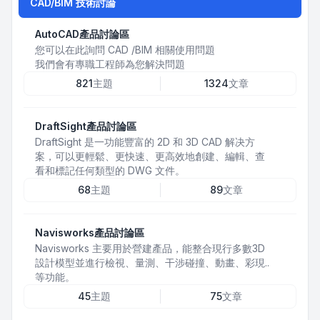
CAD/BIM 技術討論
AutoCAD產品討論區
您可以在此詢問 CAD /BIM 相關使用問題
我們會有專職工程師為您解決問題
821
主題
1324
文章
DraftSight產品討論區
DraftSight 是一功能豐富的 2D 和 3D CAD 解决方
案，可以更輕鬆、更快速、更高效地創建、編輯、查
看和標記任何類型的 DWG 文件。
68
主題
89
文章
Navisworks產品討論區
Navisworks 主要用於營建產品，能整合現行多數3D
設計模型並進行檢視、量測、干涉碰撞、動畫、彩現..
等功能。
45
主題
75
文章