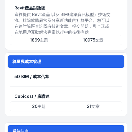
Revit產品討論區
這裡提供 Revit產品 以及 BIM(建築資訊模型）技術交
流、排除軟體異常及分享新功能的社群平台。您可以
在這討論區查詢既有技術文章、提交問題，與全球或
在地用戶互動解決專案執行中的技術痛點
1869
主題
10975
文章
算量與成本管理
5D BIM / 成本估算
Cubicost / 廣聯達
20
主題
21
文章
系統訊息