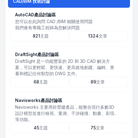
CAD/BIM 技術討論
AutoCAD產品討論區
您可以在此詢問 CAD /BIM 相關使用問題
我們會有專職工程師為您解決問題
821
主題
1324
文章
DraftSight產品討論區
DraftSight 是一功能豐富的 2D 和 3D CAD 解决方
案，可以更輕鬆、更快速、更高效地創建、編輯、查
看和標記任何類型的 DWG 文件。
68
主題
89
文章
Navisworks產品討論區
Navisworks 主要用於營建產品，能整合現行多數3D
設計模型並進行檢視、量測、干涉碰撞、動畫、彩現..
等功能。
45
主題
75
文章