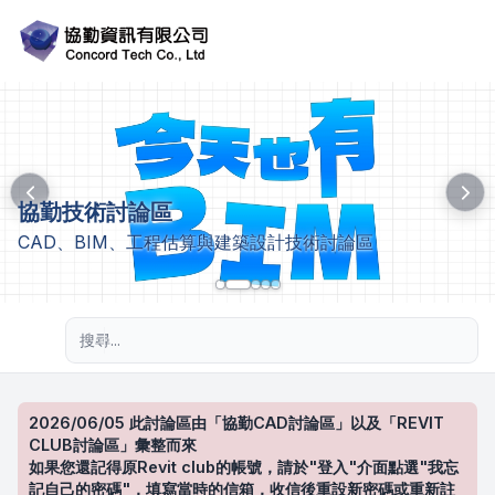
協勤技術討論區
CAD、BIM、工程估算與建築設計技術討論區
進階搜尋
2026/06/05 此討論區由「協勤CAD討論區」以及「REVIT
CLUB討論區」彙整而來
如果您還記得原Revit club的帳號，請於"登入"介面點選"我忘
記自己的密碼"，填寫當時的信箱，收信後重設新密碼或重新註