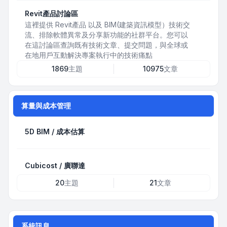
Revit產品討論區
這裡提供 Revit產品 以及 BIM(建築資訊模型）技術交
流、排除軟體異常及分享新功能的社群平台。您可以
在這討論區查詢既有技術文章、提交問題，與全球或
在地用戶互動解決專案執行中的技術痛點
1869
主題
10975
文章
算量與成本管理
5D BIM / 成本估算
Cubicost / 廣聯達
20
主題
21
文章
系統訊息