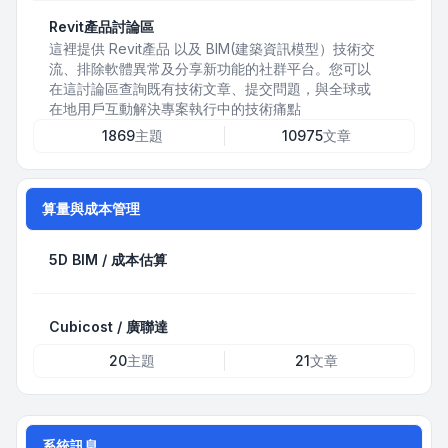
Revit產品討論區
這裡提供 Revit產品 以及 BIM(建築資訊模型）技術交
流、排除軟體異常及分享新功能的社群平台。您可以
在這討論區查詢既有技術文章、提交問題，與全球或
在地用戶互動解決專案執行中的技術痛點
1869
主題
10975
文章
算量與成本管理
5D BIM / 成本估算
Cubicost / 廣聯達
20
主題
21
文章
系統訊息