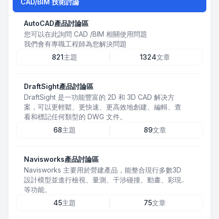
CAD/BIM 技術討論
AutoCAD產品討論區
您可以在此詢問 CAD /BIM 相關使用問題
我們會有專職工程師為您解決問題
821
主題
1324
文章
DraftSight產品討論區
DraftSight 是一功能豐富的 2D 和 3D CAD 解决方
案，可以更輕鬆、更快速、更高效地創建、編輯、查
看和標記任何類型的 DWG 文件。
68
主題
89
文章
Navisworks產品討論區
Navisworks 主要用於營建產品，能整合現行多數3D
設計模型並進行檢視、量測、干涉碰撞、動畫、彩現..
等功能。
45
主題
75
文章