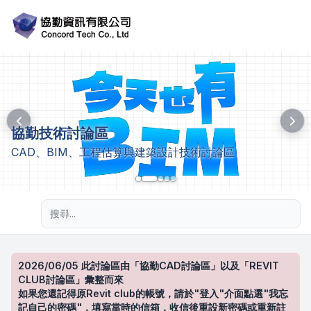
協勤技術討論區
CAD、BIM、工程估算與建築設計技術討論區
進階搜尋
2026/06/05 此討論區由「協勤CAD討論區」以及「REVIT
CLUB討論區」彙整而來
如果您還記得原Revit club的帳號，請於"登入"介面點選"我忘
記自己的密碼"，填寫當時的信箱，收信後重設新密碼或重新註