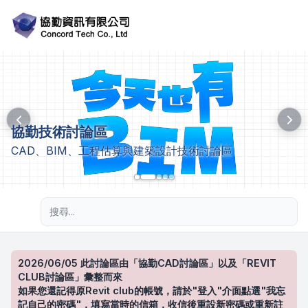
協勤技術討論區
CAD、BIM、工程估算與建築設計技術討論區
進階搜尋
2026/06/05 此討論區由「協勤CAD討論區」以及「REVIT
CLUB討論區」彙整而來
如果您還記得原Revit club的帳號，請於"登入"介面點選"我忘
記自己的密碼"，填寫當時的信箱，收信後重設新密碼或重新註